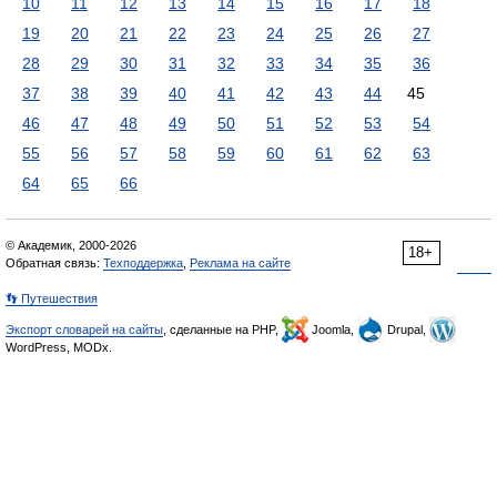
10
11
12
13
14
15
16
17
18
19
20
21
22
23
24
25
26
27
28
29
30
31
32
33
34
35
36
37
38
39
40
41
42
43
44
45
46
47
48
49
50
51
52
53
54
55
56
57
58
59
60
61
62
63
64
65
66
© Академик, 2000-2026
18+
Обратная связь:
Техподдержка
,
Реклама на сайте
👣 Путешествия
Экспорт словарей на сайты
, сделанные на PHP,
Joomla,
Drupal,
WordPress, MODx.